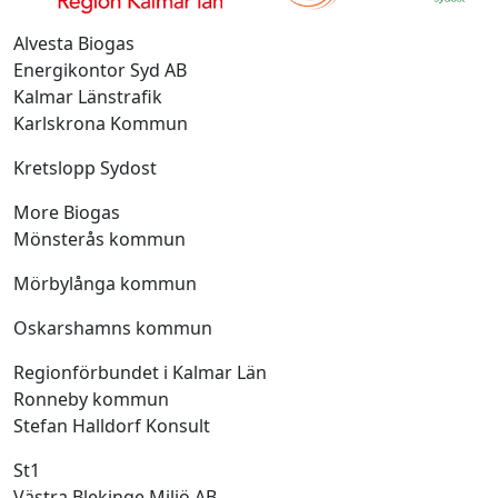
Alvesta Biogas
Energikontor Syd AB
Kalmar Länstrafik
Karlskrona Kommun
Kretslopp Sydost
More Biogas
Mönsterås kommun
Mörbylånga kommun
Oskarshamns kommun
Regionförbundet i Kalmar Län
Ronneby kommun
Stefan Halldorf Konsult
St1
Västra Blekinge Miljö AB