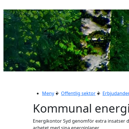
Meny
Offentlig sektor
Erbjudande
Kommunal energi
Energikontor Syd genomför extra insatser d
arbetet med sina energiplaner.