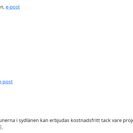
on,
e-post
e-post
nerna i sydlänen kan erbjudas kostnadsfritt tack vare pr
E.