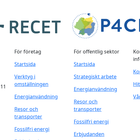
För företag
För offentlig sektor
Ko
in
Startsida
Startsida
Ko
Verktyg i
Strategiskt arbete
omställningen
Hit
 11
Energianvändning
Energianvändning
Vå
Resor och
Resor och
transporter
transporter
Fossilfri energi
Fossilfri energi
Erbjudanden