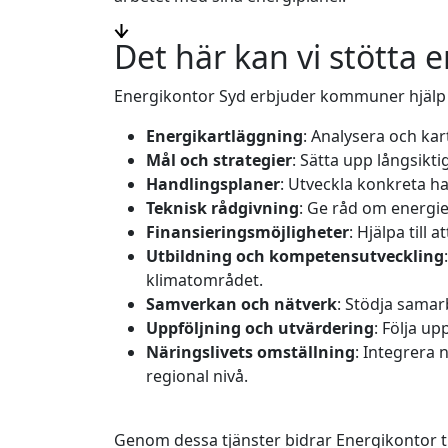
Det här kan vi stötta 
Energikontor Syd erbjuder kommuner hjälp me
Energikartläggning
: Analysera och ka
Mål och strategier
: Sätta upp långsikti
Handlingsplaner
: Utveckla konkreta h
Teknisk rådgivning
: Ge råd om energie
Finansieringsmöjligheter
: Hjälpa till
Utbildning och kompetensutveckling
klimatområdet.
Samverkan och nätverk
: Stödja samar
Uppföljning och utvärdering
: Följa u
Näringslivets omställning
: Integrera 
regional nivå.
Genom dessa tjänster bidrar Energikontor t