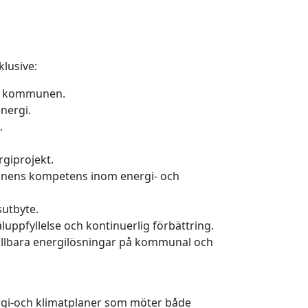
klusive:
la kommunen.
energi.
.
rgiprojekt.
munens kompetens inom energi- och
sutbyte.
luppfyllelse och kontinuerlig förbättring.
 hållbara energilösningar på kommunal och
ergi-och klimatplaner som möter både