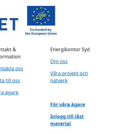
ntakt &
Energikontor Syd
formation
Om oss
ntakta oss
Våra projekt och
ta till oss
nätverk
ra ägare
För våra ägare
Inlogg till låst
material