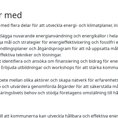
er med
d flera delar för att utveckla energi- och klimatplaner, in
rtlägga nuvarande energianvändning och energikällor i he
ga mål och strategier för energieffektivisering och fossilfri 
andlingsplaner och åtgärdsprogram för att nå uppsatta mål
ffektiva tekniker och lösningar.
 att identifiera och ansöka om finansiering och bidrag för ene
: Erbjuda utbildningar och workshops för att stärka kom
bete mellan olika aktörer och skapa nätverk för erfarenhet
pp och utvärdera genomförda åtgärder för att säkerställa må
näringslivets behov och stödja företagens omställning till
ill att kommunerna kan utveckla hållbara och effektiva en