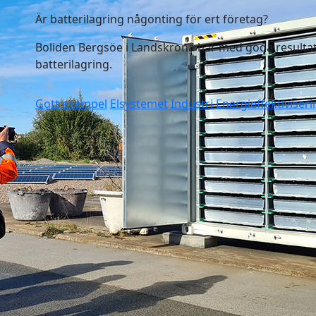
Är batterilagring någonting för ert företag?
Boliden Bergsöe i Landskrona har med goda resultat
batterilagring.
Gott exempel
Elsystemet
Industri
Energieffektiviser