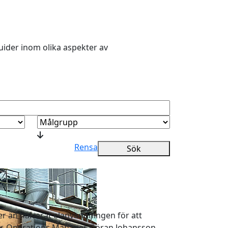
guider inom olika aspekter av
Rensa
Sök
r än halverat elanvändningen för att
r år. Operations Manager Göran Johansson