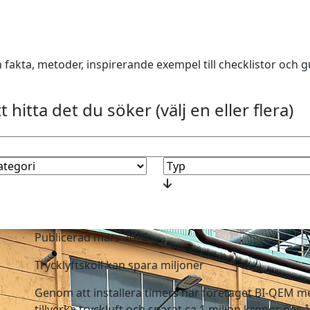
n
n fakta, metoder, inspirerande exempel till checklistor och 
t hitta det du söker (välj en eller flera)
Publicerad mars 2025
Trycklyftskoll kan spara miljoner
Genom att installera timers har företaget BI-QEM me
tillverka tryckluft och sparat ca 1 miljon kronor pe