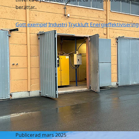
berättar.
Gott exempel
Industri
Tryckluft
Energieffektivisering
Publicerad mars 2025