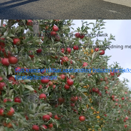
Publicerad februari 2025
Bli en bra beställare av energismart teknik
Äppelriket i Kivik minskade sin energianvändning me
satsa på ny kylteknik.
Gott exempel
Hållbar upphandling
Industri
Värme/k
Företag/föreningar