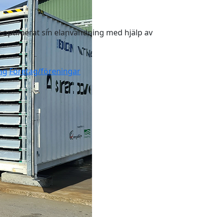
 optimerat sin elanvändning med hjälp av
ing
Företag/föreningar