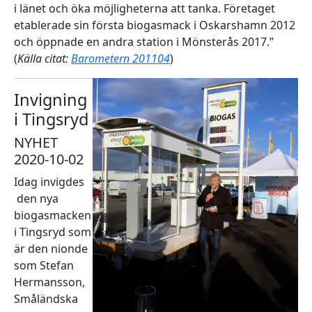
i länet och öka möjligheterna att tanka. Företaget
etablerade sin första biogasmack i Oskarshamn 2012
och öppnade en andra station i Mönsterås 2017.”
(
Källa citat:
Barometern 201104
)
Invigning
i Tingsryd
NYHET
2020-10-02
Idag invigdes
den nya
biogasmacken
i Tingsryd som
är den nionde
som Stefan
Hermansson,
Småländska