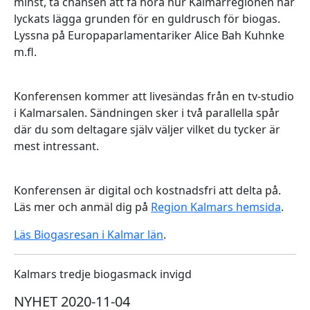
minst, ta chansen att få höra hur Kalmarregionen har
lyckats lägga grunden för en guldrusch för biogas.
Lyssna på Europaparlamentariker Alice Bah Kuhnke
m.fl.
Konferensen kommer att livesändas från en tv-studio
i Kalmarsalen. Sändningen sker i två parallella spår
där du som deltagare själv väljer vilket du tycker är
mest intressant.
Konferensen är digital och kostnadsfri att delta på.
Läs mer och anmäl dig på
Region Kalmars hemsida
.
Läs Biogasresan i Kalmar län
.
Kalmars tredje biogasmack invigd
NYHET 2020-11-04