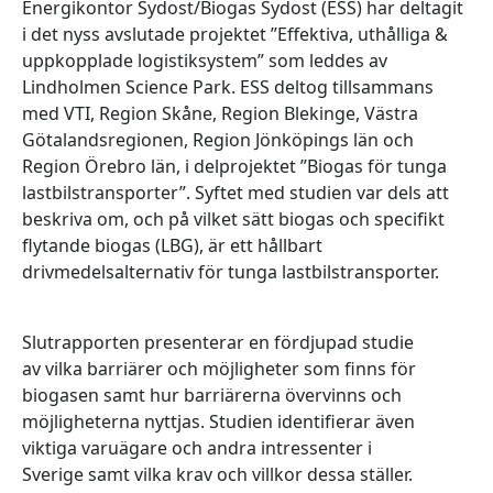
Energikontor Sydost/Biogas Sydost (ESS) har deltagit
i det nyss avslutade projektet ”Effektiva, uthålliga &
uppkopplade logistiksystem” som leddes av
Lindholmen Science Park. ESS deltog tillsammans
med VTI, Region Skåne, Region Blekinge, Västra
Götalandsregionen, Region Jönköpings län och
Region Örebro län, i delprojektet ”Biogas för tunga
lastbilstransporter”. Syftet med studien var dels att
beskriva om, och på vilket sätt biogas och specifikt
flytande biogas (LBG), är ett hållbart
drivmedelsalternativ för tunga lastbilstransporter.
Slutrapporten presenterar en fördjupad studie
av vilka barriärer och möjligheter som finns för
biogasen samt hur barriärerna övervinns och
möjligheterna nyttjas. Studien identifierar även
viktiga varuägare och andra intressenter i
Sverige samt vilka krav och villkor dessa ställer.