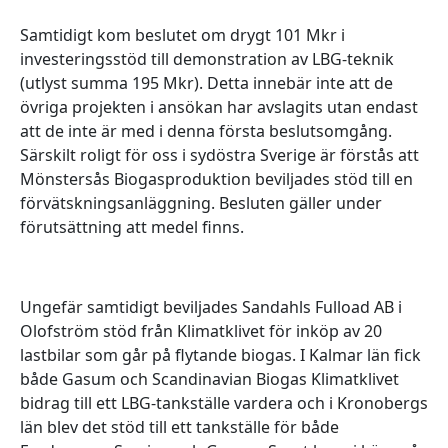
Samtidigt kom beslutet om drygt 101 Mkr i
investeringsstöd till demonstration av LBG-teknik
(utlyst summa 195 Mkr). Detta innebär inte att de
övriga projekten i ansökan har avslagits utan endast
att de inte är med i denna första beslutsomgång.
Särskilt roligt för oss i sydöstra Sverige är förstås att
Mönstersås Biogasproduktion beviljades stöd till en
förvätskningsanläggning. Besluten gäller under
förutsättning att medel finns.
Ungefär samtidigt beviljades Sandahls Fulload AB i
Olofström stöd från Klimatklivet för inköp av 20
lastbilar som går på flytande biogas. I Kalmar län fick
både Gasum och Scandinavian Biogas Klimatklivet
bidrag till ett LBG-tankställe vardera och i Kronobergs
län blev det stöd till ett tankställe för både