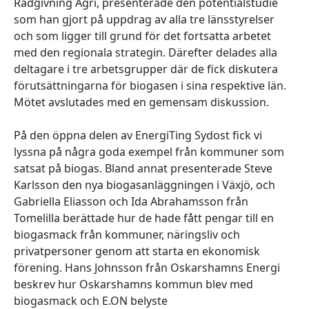
Rådgivning Agri, presenterade den potentialstudie
som han gjort på uppdrag av alla tre länsstyrelser
och som ligger till grund för det fortsatta arbetet
med den regionala strategin. Därefter delades alla
deltagare i tre arbetsgrupper där de fick diskutera
förutsättningarna för biogasen i sina respektive län.
Mötet avslutades med en gemensam diskussion.
På den öppna delen av EnergiTing Sydost fick vi
lyssna på några goda exempel från kommuner som
satsat på biogas. Bland annat presenterade Steve
Karlsson den nya biogasanläggningen i Växjö, och
Gabriella Eliasson och Ida Abrahamsson från
Tomelilla berättade hur de hade fått pengar till en
biogasmack från kommuner, näringsliv och
privatpersoner genom att starta en ekonomisk
förening. Hans Johnsson från Oskarshamns Energi
beskrev hur Oskarshamns kommun blev med
biogasmack och E.ON belyste