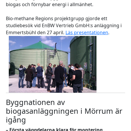
biogas och förnybar energi i allmänhet.
Bio-methane Regions projektgrupp gjorde ett
studiebesök vid EnBW Vertrieb GmbH:s anläggning i
Emmertsbühl den 27 april.
Läs presentationen
.
Byggnationen av
biogasanläggningen i Mörrum är
igång
– Första väggdelarna klara för montering