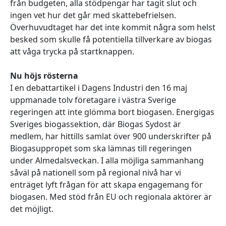
från budgeten, alla stödpengar har tagit slut och
ingen vet hur det går med skattebefrielsen.
Överhuvudtaget har det inte kommit några som helst
besked som skulle få potentiella tillverkare av biogas
att våga trycka på startknappen.
Nu höjs rösterna
I en debattartikel i Dagens Industri den 16 maj
uppmanade tolv företagare i västra Sverige
regeringen att inte glömma bort biogasen. Energigas
Sveriges biogassektion, där Biogas Sydost är
medlem, har hittills samlat över 900 underskrifter på
Biogasuppropet som ska lämnas till regeringen
under Almedalsveckan. I alla möjliga sammanhang
såväl på nationell som på regional nivå har vi
enträget lyft frågan för att skapa engagemang för
biogasen. Med stöd från EU och regionala aktörer är
det möjligt.