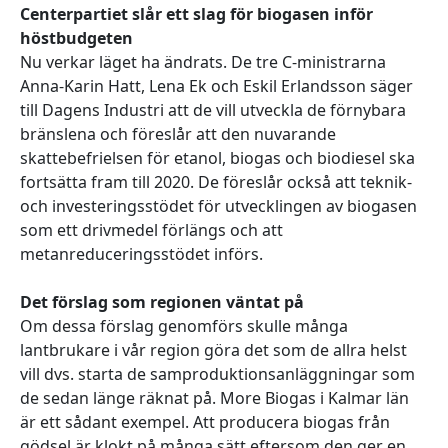
Centerpartiet slår ett slag för biogasen inför
höstbudgeten
Nu verkar läget ha ändrats. De tre C-ministrarna
Anna-Karin Hatt, Lena Ek och Eskil Erlandsson säger
till Dagens Industri att de vill utveckla de förnybara
bränslena och föreslår att den nuvarande
skattebefrielsen för etanol, biogas och biodiesel ska
fortsätta fram till 2020. De föreslår också att teknik-
och investeringsstödet för utvecklingen av biogasen
som ett drivmedel förlängs och att
metanreduceringsstödet införs.
Det förslag som regionen väntat på
Om dessa förslag genomförs skulle många
lantbrukare i vår region göra det som de allra helst
vill dvs. starta de samproduktionsanläggningar som
de sedan länge räknat på. More Biogas i Kalmar län
är ett sådant exempel. Att producera biogas från
gödsel är klokt på många sätt eftersom den ger en