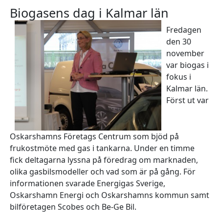
Biogasens dag i Kalmar län
Fredagen
den 30
november
var biogas i
fokus i
Kalmar län.
Först ut var
Oskarshamns Företags Centrum som bjöd på
frukostmöte med gas i tankarna. Under en timme
fick deltagarna lyssna på föredrag om marknaden,
olika gasbilsmodeller och vad som är på gång. För
informationen svarade Energigas Sverige,
Oskarshamn Energi och Oskarshamns kommun samt
bilföretagen Scobes och Be-Ge Bil.