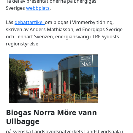
Ta del av presentationerna på Energigas
Sveriges
webbplats
.
Läs
debattartikel
om biogas i Vimmerby tidning,
skriven av Anders Mathiasson, vd Energigas Sverige
och Lennart Svenzen, energiansvarig i LRF Sydosts
regionstyrelse
Biogas Norra Möre vann
Ullbagge
på svenska Landsbygdsnätverkets Landsbygdsgala i