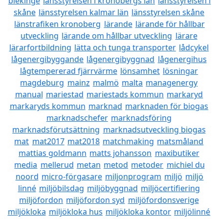
blekinge
länsstyrelsen i kronobergs län
länsstyrelsen i
skåne
länsstyrelsen kalmar län
länsstyrelsen skåne
länstrafiken kronoberg
lärande
lärande för hållbar
utveckling
lärande om hållbar utveckling
lärare
lärarfortbildning
lätta och tunga transporter
lådcykel
lågenergibyggande
lågenergibyggnad
lågenergihus
lågtempererad fjärrvärme
lönsamhet
lösningar
magdeburg
mainz
malmö
malta
managenergy
manual
mariestad
mariestads kommun
markaryd
markaryds kommun
marknad
marknaden för biogas
marknadschefer
marknadsföring
marknadsförutsättning
marknadsutveckling biogas
mat
mat2017
mat2018
matchmaking
matsmåland
mattias goldmann
matts johansson
maxibutiker
media
mellerud
metan
metod
metoder
michiel du
noord
micro-förgasare
miljonprogram
miljö
miljö
linné
miljöbilsdag
miljöbyggnad
miljöcertifiering
miljöfordon
miljöfordon syd
miljöfordonsverige
miljökloka
miljökloka hus
miljökloka kontor
miljölinné