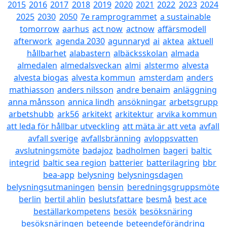
2015
2016
2017
2018
2019
2020
2021
2022
2023
2024
2025
2030
2050
7e ramprogrammet
a sustainable
tomorrow
aarhus
act now
actnow
affärsmodell
afterwork
agenda 2030
agunnaryd
ai
aktea
aktuell
hållbarhet
alabastern
albäcksskolan
almada
almedalen
almedalsveckan
almi
alstermo
alvesta
alvesta biogas
alvesta kommun
amsterdam
anders
mathiasson
anders nilsson
andre benaim
anläggning
anna månsson
annica lindh
ansökningar
arbetsgrupp
arbetshubb
ark56
arkitekt
arkitektur
arvika kommun
att leda för hållbar utveckling
att mäta är att veta
avfall
avfall sverige
avfallsbränning
avloppsvatten
avslutningsmöte
badajoz
badholmen
bageri
baltic
integrid
baltic sea region
batterier
batterilagring
bbr
bea-app
belysning
belysningsdagen
belysningsutmaningen
bensin
beredningsgruppsmöte
berlin
bertil ahlin
beslutsfattare
besmå
best ace
beställarkompetens
besök
besöksnäring
besöksnäringen
beteende
beteendeförändring