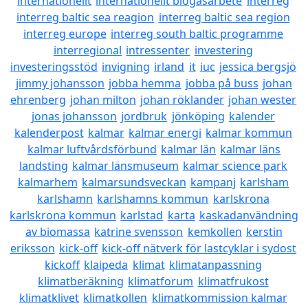
internationellt
internationellt biogasarbete
interreg
interreg baltic sea reagion
interreg baltic sea region
interreg europe
interreg south baltic programme
interregional
intressenter
investering
investeringsstöd
invigning
irland
it
iuc
jessica bergsjö
jimmy johansson
jobba hemma
jobba på buss
johan
ehrenberg
johan milton
johan röklander
johan wester
jonas johansson
jordbruk
jönköping
kalender
kalenderpost
kalmar
kalmar energi
kalmar kommun
kalmar luftvårdsförbund
kalmar län
kalmar läns
landsting
kalmar länsmuseum
kalmar science park
kalmarhem
kalmarsundsveckan
kampanj
karlsham
karlshamn
karlshamns kommun
karlskrona
karlskrona kommun
karlstad
karta
kaskadanvändning
av biomassa
katrine svensson
kemkollen
kerstin
eriksson
kick-off
kick-off nätverk för lastcyklar i sydost
kickoff
klaipeda
klimat
klimatanpassning
klimatberäkning
klimatforum
klimatfrukost
klimatklivet
klimatkollen
klimatkommission kalmar