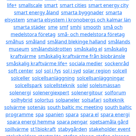
life+
smallscale
smart
smart cities
smart energy city
smart energy åland
smarta byggnader
smarta
elsystem
smarta elsystem i kronobergs och kalmar län
smarta städer
sme
smf
smhi
smooth
små och
medelstora företag
små- och medelstora företag
småhus
småland
småland blekinge halland
smålands
museum
smålandsidrotten
småskalig el
småskalig
kraftvärme
småskalig kraftvärme från biobränsle
småskalig kraftvärme life+
sociala medier
sockenråd
soft center
sol
sol i fys
sol i syd
solar region
solcell
solceller
solcellsanläggning
solcellsanläggningar
solcellspark
solcellsteknik
solel
solelsmässan
solenergi
solenergiexpert
solenergitour
solforum
solhybrid
solortus
solpaneler
solsafari
solteknik
solvärme
sotenäs
south baltic mc meeting
south baltic
programme
spa
spanien
spara
spara el
spara energi
spara energi hemma
spara pengar
spetsamåla gård
spillvärme
st1biokraft
stabygården
stakeholder event