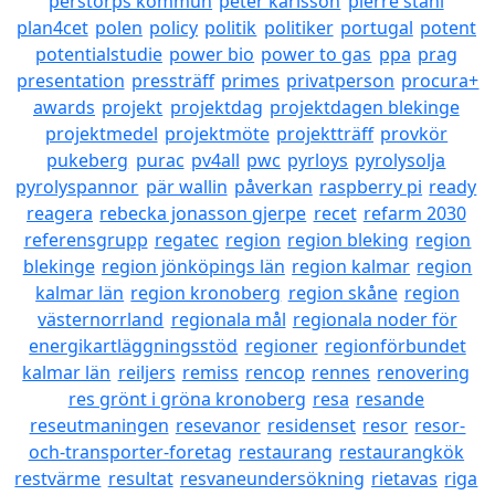
perstorps kommun
peter karlsson
pierre ståhl
plan4cet
polen
policy
politik
politiker
portugal
potent
potentialstudie
power bio
power to gas
ppa
prag
presentation
pressträff
primes
privatperson
procura+
awards
projekt
projektdag
projektdagen blekinge
projektmedel
projektmöte
projektträff
provkör
pukeberg
purac
pv4all
pwc
pyrloys
pyrolysolja
pyrolyspannor
pär wallin
påverkan
raspberry pi
ready
reagera
rebecka jonasson gjerpe
recet
refarm 2030
referensgrupp
regatec
region
region bleking
region
blekinge
region jönköpings län
region kalmar
region
kalmar län
region kronoberg
region skåne
region
västernorrland
regionala mål
regionala noder för
energikartläggningsstöd
regioner
regionförbundet
kalmar län
reiljers
remiss
rencop
rennes
renovering
res grönt i gröna kronoberg
resa
resande
reseutmaningen
resevanor
residenset
resor
resor-
och-transporter-foretag
restaurang
restaurangkök
restvärme
resultat
resvaneundersökning
rietavas
riga