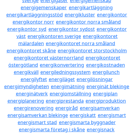
sverige
energigaser
energigemenskap
energigemenskaper
energikartläggning
energikartläggningsstöd
energikluster
energikontor
energikontor norr
energikontor norra småland
energikontor syd
energikontor sydost
energikontor
väst
energikontoren sverige
energikontoret
mälardalen
energikontoret norra småland
energikontoret skåne
energikontoret storstockholm
energikontoret västernorrland
energikontoret
östergötland
energikonvertering
energikostnaden
energikväll
energiledningssystem
energilunch
energilyftet
energiläget
energilösningar
energimyndigheten
energimätning
energinät blekinge
energinätverk
energiomställning
energiplan
energiplanering
energiprestanda
energiproduktion
energirenovering
energiråd
energisamverkan
energisamverkan blekinge
energiskatt
energismart
energismart stad
energismarta byggnader
energismarta företag i skåne
energisnack