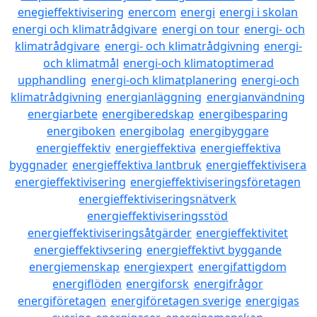
enegieffektivisering
enercom
energi
energi i skolan
energi och klimatrådgivare
energi on tour
energi- och
klimatrådgivare
energi- och klimatrådgivning
energi-
och klimatmål
energi-och klimatoptimerad
upphandling
energi-och klimatplanering
energi-och
klimatrådgivning
energianläggning
energianvändning
energiarbete
energiberedskap
energibesparing
energiboken
energibolag
energibyggare
energieffektiv
energieffektiva
energieffektiva
byggnader
energieffektiva lantbruk
energieffektivisera
energieffektivisering
energieffektiviseringsföretagen
energieffektiviseringsnätverk
energieffektiviseringsstöd
energieffektiviseringsåtgärder
energieffektivitet
energieffektivsering
energieffektivt byggande
energiemenskap
energiexpert
energifattigdom
energiflöden
energiforsk
energifrågor
energiföretagen
energiföretagen sverige
energigas