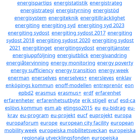
energispartips
energistatistik
energistrateg
energistrategi
energistyrning
energistöd
energisystem
energiteknik
energitillräcklighet
energiting
energiting syd
energiting syd 2023
energiting sydost
energiting sydost 2017
energiting
sydost 2018
energiting sydost 2020
energiting sydost
2021
energitinget
energitingsydost
energitjänster
energiuppföljning
energiutblick
energivandring
energiåtervinning
energy monitoring
energy poverty
energy sufficiency
energy transition
energy week
enerman
enerselves
enerselves+
enersleves
enklav
enköpings kommun
enoff-modellen
entreprenör
eon
epbd2
erasmus
erasmus+
erdf
erfarenhet
erfarenheter
erfarenhetsutbyte
erik stigell
eruf
esd-ca
eslövs kommun
esm ab
etingso2015
eu
eu-bidrag
eu-
krav
eu-program
eu-projekt
eucf
euprojekt
europa
europaforum
europe
european city facility
european
mobility week
europeiska mobilitetsveckan
europeiska
regionala utvecklingsfonden
europeiska