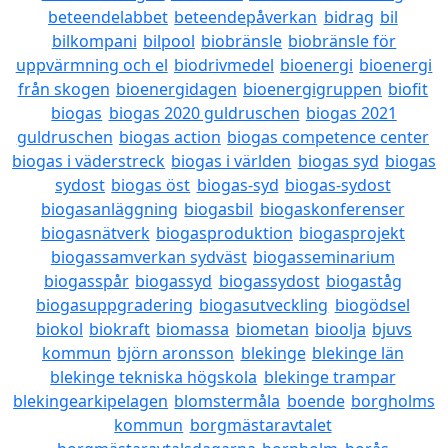
beteendelabbet
beteendepåverkan
bidrag
bil
bilkompani
bilpool
biobränsle
biobränsle för
uppvärmning och el
biodrivmedel
bioenergi
bioenergi
från skogen
bioenergidagen
bioenergigruppen
biofit
biogas
biogas 2020 guldruschen
biogas 2021
guldruschen
biogas action
biogas competence center
biogas i väderstreck
biogas i världen
biogas syd
biogas
sydost
biogas öst
biogas-syd
biogas-sydost
biogasanläggning
biogasbil
biogaskonferenser
biogasnätverk
biogasproduktion
biogasprojekt
biogassamverkan sydväst
biogasseminarium
biogasspår
biogassyd
biogassydost
biogaståg
biogasuppgradering
biogasutveckling
biogödsel
biokol
biokraft
biomassa
biometan
bioolja
bjuvs
kommun
björn aronsson
blekinge
blekinge län
blekinge tekniska högskola
blekinge trampar
blekingearkipelagen
blomstermåla
boende
borgholms
kommun
borgmästaravtalet