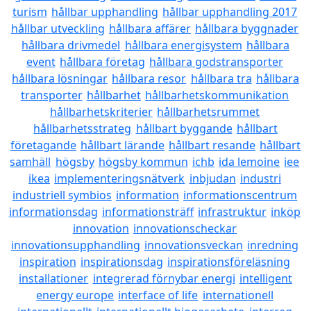
turism
hållbar upphandling
hållbar upphandling 2017
hållbar utveckling
hållbara affärer
hållbara byggnader
hållbara drivmedel
hållbara energisystem
hållbara
event
hållbara företag
hållbara godstransporter
hållbara lösningar
hållbara resor
hållbara tra
hållbara
transporter
hållbarhet
hållbarhetskommunikation
hållbarhetskriterier
hållbarhetsrummet
hållbarhetsstrateg
hållbart byggande
hållbart
företagande
hållbart lärande
hållbart resande
hållbart
samhäll
högsby
högsby kommun
ichb
ida lemoine
iee
ikea
implementeringsnätverk
inbjudan
industri
industriell symbios
information
informationscentrum
informationsdag
informationsträff
infrastruktur
inköp
innovation
innovationscheckar
innovationsupphandling
innovationsveckan
inredning
inspiration
inspirationsdag
inspirationsföreläsning
installationer
integrerad förnybar energi
intelligent
energy europe
interface of life
internationell