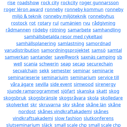
rise
roadshow
rock city
rockcity
roger gunnarsson
roger léron award
ronneby
ronneby kommun
ronneby
miljö & teknik
ronneby miljöteknik
ronnebyhus
rostock
rot
rotary
rul
rumänien
rvu
rådgivning
rådmannen
rödeby
rötning
samarbete
samhandling
samhällsbetalda resor med cykeltaxi
samhällsplanering
samlastning
samordnad
varudistribution
samordningsprojektet
samsö
samtal
samverkan
santander
save@work
saxnäs camping
sb
well
scania
schwerin
seap
secap
securechain
secvalchain
sekk
semester
seminar
seminarie
seminarieserie
seminariuim
seminarium
service till
våra ägare
sevilla
side event
simwood
sirenergy
sjunde ramprogrammet
sjöfart
skanska
skatt
skog
skogsbruk
skogsbränsle
skogsråvara
skola
skolledare
skolverket
skr
skruvarna
skv
skåne
skåne län
skåne
nordost
skånes vindkraftakademi
skånes
vindkraftsakademi
slow fashion
slutkonferens
slutseminarium
släck
small scale chp
small scale chp