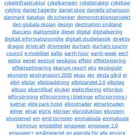
cykelinfrastruktur
cykelkampen
cykelstrategi
cykeltaxi
cykling
daniel hägerby
daniel skog
daniella johansson
danmark
databas
db schenker
demonstrationsprojekt
den globala skolan
design
destination småland
diaccess
dialogmöte
diesel
digital
digitalisering
digitalt informationsmöte
digitalt studiebesök
direktiv
dragsö
drivkraft
drivmedel
durham
durham county
council
e-mobilitet
eafip
earth hour
earth week
eecf
eelivs
eenet
eesisyd
eesågiso
effekt
effektivisering
effektoptimering
ekerum resort
eko
ekologiskt
ekonomi
ekotransport 2030
ekou
ekr
eksta gård
el
elbil
elbilar
elbilsladdning
elbilslandet 2.0
elbolag
elbuss
elcertifikat
elcykel
elektrifiering
elfordon
elförsörjning
elförsörjning i blekinge
elförsörjning i
kalmar
elite park hotel
elkostnader
elmarknaden
elmer
elnät
elpris
elpriser
elproduktion
elsystem
elsystemet
em
emil törnsten
emmaboda
emmaboda
kommun
emobilitet
empower
empower 2.0
empower+
emåmejeriet
en agenda för alla
encore