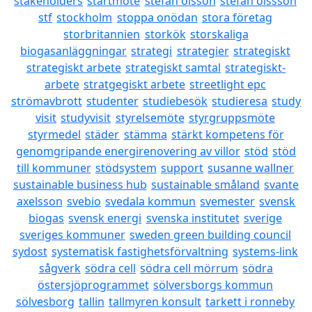
stakeholders
startmöte
stefan olsson
stefan olssson
stf
stockholm
stoppa onödan
stora företag
storbritannien
storkök
storskaliga
biogasanläggningar
strategi
strategier
strategiskt
strategiskt arbete
strategiskt samtal
strategiskt-
arbete
stratgegiskt arbete
streetlight epc
strömavbrott
studenter
studiebesök
studieresa
study
visit
studyvisit
styrelsemöte
styrgruppsmöte
styrmedel
städer
stämma
stärkt kompetens för
genomgripande energirenovering av villor
stöd
stöd
till kommuner
stödsystem
support
susanne wallner
sustainable business hub
sustainable småland
svante
axelsson
svebio
svedala kommun
svemester
svensk
biogas
svensk energi
svenska institutet
sverige
sveriges kommuner
sweden green building council
sydost
systematisk fastighetsförvaltning
systems-link
sågverk
södra cell
södra cell mörrum
södra
östersjöprogrammet
sölversborgs kommun
sölvesborg
tallin
tallmyren konsult
tarkett i ronneby