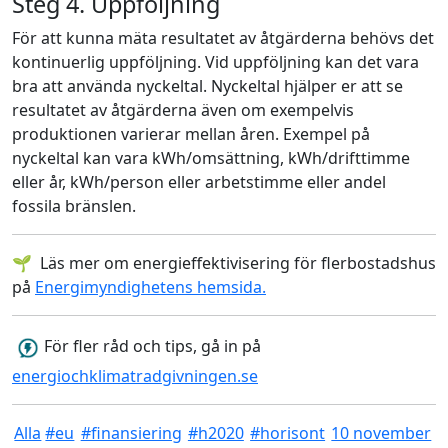
Steg 4. Uppföljning
För att kunna mäta resultatet av åtgärderna behövs det
kontinuerlig uppföljning. Vid uppföljning kan det vara
bra att använda nyckeltal. Nyckeltal hjälper er att se
resultatet av åtgärderna även om exempelvis
produktionen varierar mellan åren. Exempel på
nyckeltal kan vara kWh/omsättning, kWh/drifttimme
eller år, kWh/person eller arbetstimme eller andel
fossila bränslen.
🌱 Läs mer om energieffektivisering för flerbostadshus
på
Energimyndighetens hemsida
.
För fler råd och tips, gå in på
energiochklimatradgivningen.se
Alla
#eu
#finansiering
#h2020
#horisont
10 november