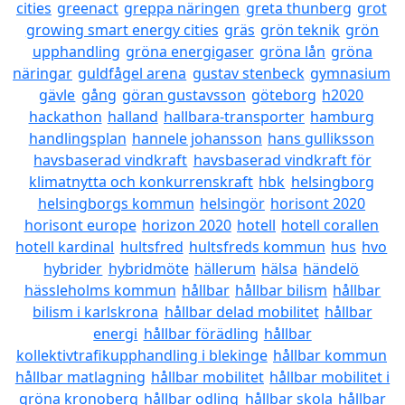
cities
greenact
greppa näringen
greta thunberg
grot
growing smart energy cities
gräs
grön teknik
grön
upphandling
gröna energigaser
gröna lån
gröna
näringar
guldfågel arena
gustav stenbeck
gymnasium
gävle
gång
göran gustavsson
göteborg
h2020
hackathon
halland
hallbara-transporter
hamburg
handlingsplan
hannele johansson
hans gulliksson
havsbaserad vindkraft
havsbaserad vindkraft för
klimatnytta och konkurrenskraft
hbk
helsingborg
helsingborgs kommun
helsingör
horisont 2020
horisont europe
horizon 2020
hotell
hotell corallen
hotell kardinal
hultsfred
hultsfreds kommun
hus
hvo
hybrider
hybridmöte
hällerum
hälsa
händelö
hässleholms kommun
hållbar
hållbar bilism
hållbar
bilism i karlskrona
hållbar delad mobilitet
hållbar
energi
hållbar förädling
hållbar
kollektivtrafikupphandling i blekinge
hållbar kommun
hållbar matlagning
hållbar mobilitet
hållbar mobilitet i
gröna kronoberg
hållbar odling
hållbar skola
hållbar