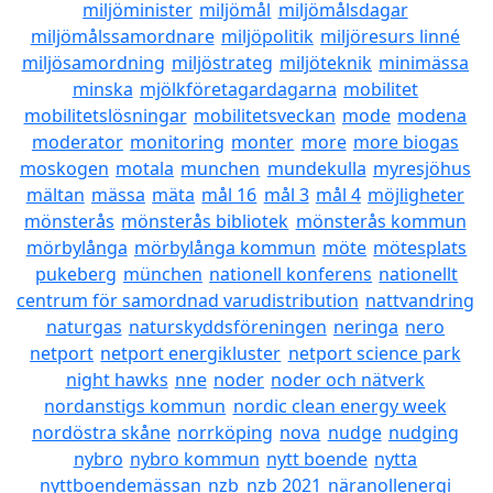
miljöminister
miljömål
miljömålsdagar
miljömålssamordnare
miljöpolitik
miljöresurs linné
miljösamordning
miljöstrateg
miljöteknik
minimässa
minska
mjölkföretagardagarna
mobilitet
mobilitetslösningar
mobilitetsveckan
mode
modena
moderator
monitoring
monter
more
more biogas
moskogen
motala
munchen
mundekulla
myresjöhus
mältan
mässa
mäta
mål 16
mål 3
mål 4
möjligheter
mönsterås
mönsterås bibliotek
mönsterås kommun
mörbylånga
mörbylånga kommun
möte
mötesplats
pukeberg
münchen
nationell konferens
nationellt
centrum för samordnad varudistribution
nattvandring
naturgas
naturskyddsföreningen
neringa
nero
netport
netport energikluster
netport science park
night hawks
nne
noder
noder och nätverk
nordanstigs kommun
nordic clean energy week
nordöstra skåne
norrköping
nova
nudge
nudging
nybro
nybro kommun
nytt boende
nytta
nyttboendemässan
nzb
nzb 2021
näranollenergi