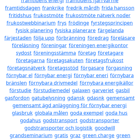
framtidens energi
framtidens fjärrvärme
framtidsdagen
frankrike
fredrik mårdh
frida hansson
fritidshus
frukostmöte
frukostmöte nätverk noder
frukostwebbinarium
frys
frödinge
fyrstegsprincipen
fysisk planering
fysiska planerare
färgelanda
färjestaden
följa upp
förbränning
föredrag
föreläsare
föreläsning
föreningar
föreningen energikontor
sydost
föreningsstämma
företag
företagare
företagarna
företagsakuten
företagsfrukost
företagsnätverk
företagsstöd
förgasare
förgasning
förnybar el
förnybar energi
förnybar eneri
förnybara
bränslen
förnybara drivmedel
förnybara energikällor
förstudie
förstudiemedel
galaxen
garveriet
gasbil
gasfordon
gatubelysning
gdansk
gdasnk
gemensamt
gemensamt ägd anläggning för förnybar energi
glasbruk
globala målen
goda exempel
goda hus
godahus
godstransport
godstransporter
godstransporter och logistik
goodwill
grandseminarium
gratis
graz
green charge
green