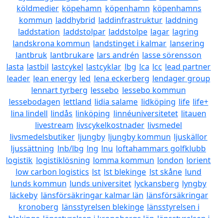
köldmedier
köpehamn
köpenhamn
köpenhamns
kommun
laddhybrid
laddinfrastruktur
laddning
laddstation
laddstolpar
laddstolpe
lagar
lagring
landskrona kommun
landstinget i kalmar
lansering
lantbruk
lantbrukare
lars andrén
lasse sörensson
lasta
lastbil
lastcykel
lastcyklar
lbg
lca
lcc
lead partner
leader
lean energy
led
lena eckerberg
lendager group
lennart tyrberg
lessebo
lessebo kommun
lessebodagen
lettland
lidia salame
lidköping
life
life+
lina lindell
lindås
linköping
linnéuniversitetet
litauen
livestream
livscykelkostnader
livsmedel
livsmedelsbutiker
ljungby
ljungby kommun
ljuskällor
ljussättning
lnb/lbg
lng
lnu
loftahammars golfklubb
logistik
logistiklösning
lomma kommun
london
lorient
low carbon logistics
lst
lst blekinge
lst skåne
lund
lunds kommun
lunds universitet
lyckansberg
lyngby
läckeby
länsförsäkringar kalmar län
länsförsäkringar
kronoberg
länsstyrelsen blekinge
länsstyrelsen i