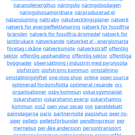
näranollenergihus
näringsliv
näringslivsdagen
näringslivssamordnare
närproducerad el
nätanslutning
nättraby
nätutvecklingsplaner
nätverk
nätverk för energieffektivisering
nätverk för fossilfria
bränslen
nätverk för fossilfria drivmedel
nätverk för
lantbrukare
nätverkande
nätverket e! - energismarta
företag i skåne
nätverksmöte
nätverksträff
offentlig
sektor
offentlig upphandling
offentlig-sektor
offentliga
byggnader
oljeersättning i industrin med pyrolysolja
olofström
olofströms kommun
omställning
omställningslyftet
one-stop shop
online
open source
optimerad fordonsflotta
optimerat resande
orc
organisationer
osby kommun
oskarsgymnasiet
oskarshamn
oskarshamn energi
oskarshamns
kommun
oss2
own your secap
oys
paneldebatt
panndagarna
paris
partnermöte
passivhus
peer-to-
peer
pellets
pelletsförbundet
pendlingsresor
per
mernelius
per-åke andersson
persontransport