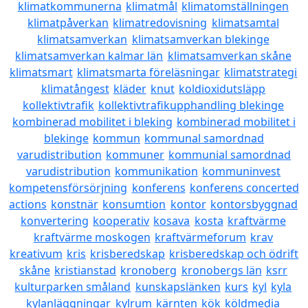
klimatkommunerna
klimatmål
klimatomställningen
klimatpåverkan
klimatredovisning
klimatsamtal
klimatsamverkan
klimatsamverkan blekinge
klimatsamverkan kalmar län
klimatsamverkan skåne
klimatsmart
klimatsmarta föreläsningar
klimatstrategi
klimatångest
kläder
knut
koldioxidutsläpp
kollektivtrafik
kollektivtrafikupphandling blekinge
kombinerad mobilitet i bleking
kombinerad mobilitet i
blekinge
kommun
kommunal samordnad
varudistribution
kommuner
kommunial samordnad
varudistribution
kommunikation
kommuninvest
kompetensförsörjning
konferens
konferens concerted
actions
konstnär
konsumtion
kontor
kontorsbyggnad
konvertering
kooperativ
kosava
kosta
kraftvärme
kraftvärme moskogen
kraftvärmeforum
krav
kreativum
kris
krisberedskap
krisberedskap och ödrift
skåne
kristianstad
kronoberg
kronobergs län
ksrr
kulturparken småland
kunskapslänken
kurs
kyl
kyla
kylanläggningar
kylrum
kärnten
kök
köldmedia