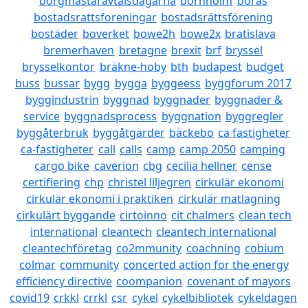
borgmästaravtalsdagarna
bornholm
borås
bostadsrattsforeningar
bostadsrättsförening
bostäder
boverket
bowe2h
bowe2x
bratislava
bremerhaven
bretagne
brexit
brf
bryssel
brysselkontor
bräkne-hoby
bth
budapest
budget
buss
bussar
bygg
bygga
byggeess
byggforum 2017
byggindustrin
byggnad
byggnader
byggnader &
service
byggnadsprocess
byggnation
byggregler
byggåterbruk
byggåtgärder
bäckebo
ca fastigheter
ca-fastigheter
call
calls
camp
camp 2050
camping
cargo bike
caverion
cbg
cecilia hellner
cense
certifiering
chp
christel liljegren
cirkulär ekonomi
cirkulär ekonomi i praktiken
cirkulär matlagning
cirkulärt byggande
cirtoinno
cit chalmers
clean tech
international
cleantech
cleantech international
cleantechföretag
co2mmunity
coachning
cobium
colmar
community
concerted action for the energy
efficiency directive
coompanion
covenant of mayors
covid19
crkkl
crrkl
csr
cykel
cykelbibliotek
cykeldagen