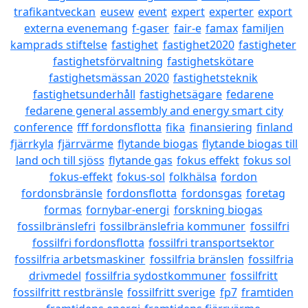
trafikantveckan
eusew
event
expert
experter
export
externa evenemang
f-gaser
fair-e
famax
familjen
kamprads stiftelse
fastighet
fastighet2020
fastigheter
fastighetsförvaltning
fastighetskötare
fastighetsmässan 2020
fastighetsteknik
fastighetsunderhåll
fastighetsägare
fedarene
fedarene general assembly and energy smart city
conference
fff fordonsflotta
fika
finansiering
finland
fjärrkyla
fjärrvärme
flytande biogas
flytande biogas till
land och till sjöss
flytande gas
fokus effekt
fokus sol
fokus-effekt
fokus-sol
folkhälsa
fordon
fordonsbränsle
fordonsflotta
fordonsgas
foretag
formas
fornybar-energi
forskning biogas
fossilbränslefri
fossilbränslefria kommuner
fossilfri
fossilfri fordonsflotta
fossilfri transportsektor
fossilfria arbetsmaskiner
fossilfria bränslen
fossilfria
drivmedel
fossilfria sydostkommuner
fossilfritt
fossilfritt restbränsle
fossilfritt sverige
fp7
framtiden