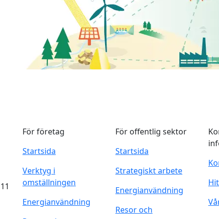
För företag
För offentlig sektor
Ko
in
Startsida
Startsida
Ko
Verktyg i
Strategiskt arbete
omställningen
Hit
 11
Energianvändning
Energianvändning
Vå
Resor och