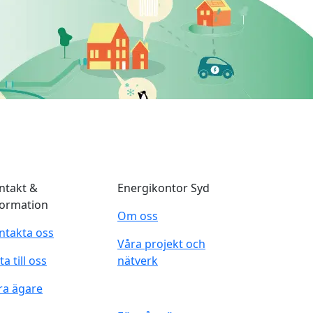
ntakt &
Energikontor Syd
formation
Om oss
ntakta oss
Våra projekt och
ta till oss
nätverk
ra ägare