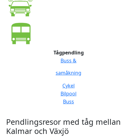
Tågpendling
Buss &
samåkning
Cykel
Bilpool
Buss
Pendlingsresor med tåg mellan
Kalmar och Växjö