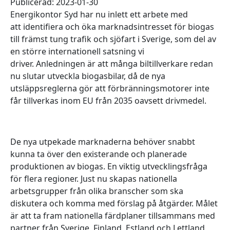
Publicerad: 2023-01-30
Energikontor Syd har nu inlett ett arbete med
att identifiera och öka marknadsintresset för biogas
till främst tung trafik och sjöfart i Sverige, som del av
en större internationell satsning vi
driver.
Anledningen är att många biltillverkare redan
nu slutar utveckla biogasbilar, då de nya
utsläppsreglerna gör att förbränningsmotorer inte
får tillverkas inom EU från 2035 oavsett drivmedel.
De nya utpekade marknaderna behöver snabbt
kunna ta över den existerande och planerade
produktionen av biogas. En viktig utvecklingsfråga
för flera regioner. Just nu skapas nationella
arbetsgrupper från olika branscher som ska
diskutera och komma med förslag på åtgärder. Målet
är att ta fram nationella färdplaner tillsammans med
partner från Sverige, Finland, Estland och Lettland,