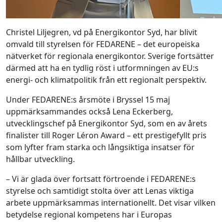
Christel Liljegren, vd på Energikontor Syd, har blivit
omvald till styrelsen för FEDARENE – det europeiska
nätverket för regionala energikontor. Sverige fortsätter
därmed att ha en tydlig röst i utformningen av EU:s
energi- och klimatpolitik från ett regionalt perspektiv.
Under FEDARENE:s årsmöte i Bryssel 15 maj
uppmärksammandes också Lena Eckerberg,
utvecklingschef på Energikontor Syd, som en av årets
finalister till Roger Léron Award – ett prestigefyllt pris
som lyfter fram starka och långsiktiga insatser för
hållbar utveckling.
– Vi är glada över fortsatt förtroende i FEDARENE:s
styrelse och samtidigt stolta över att Lenas viktiga
arbete uppmärksammas internationellt. Det visar vilken
betydelse regional kompetens har i Europas