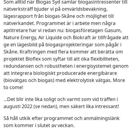
Som alltid när Biogas Syd samlar biogasintressenter till
nätverksträff bjuder vi på omvärldsbevakning,
lägesrapport från biogas-Skåne och möjlighet till
nätverkandet. Programmet är i arbete men några
aptitretare har vi redan nu: biogasföretagen Gasum,
Nature Energy, Air Liquide och Biokraft är tillfrågade att
ge en lägesbild på biogasprojekteringar som pågår i
Skåne. Kraftringen med flera kommer att berätta om
projektet Bioflex som syftar till att öka flexibiliteten,
redundansen och robustheten i energisystemet genom
att integrera biologiskt producerade energibärare
(biovätgas och biogas) med elektrolytisk vätgas. More
to come!
...Det blir inte lika soligt och varmt som vid träffen i
augusti 2022 (se nedan), men säkert lika intressant!
Så håll utkik efter programmet och anmälningslänk
som kommer i slutet av veckan.