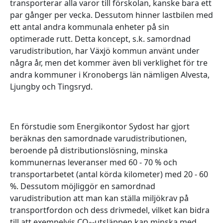
transporterar alla varor till förskolan, kanske bara ett
par gånger per vecka. Dessutom hinner lastbilen med
ett antal andra kommunala enheter på sin
optimerade rutt. Detta koncept, s.k. samordnad
varudistribution, har Växjö kommun använt under
några år, men det kommer även bli verklighet för tre
andra kommuner i Kronobergs län nämligen Alvesta,
Ljungby och Tingsryd.
En förstudie som Energikontor Sydost har gjort
beräknas den samordnade varudistributionen,
beroende på distributionslösning, minska
kommunernas leveranser med 60 - 70 % och
transportarbetet (antal körda kilometer) med 20 - 60
%. Dessutom möjliggör en samordnad
varudistribution att man kan ställa miljökrav på
transportfordon och dess drivmedel, vilket kan bidra
till att exempelvis CO
-utsläppen kan minska med