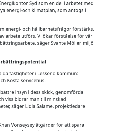
Energikontor Syd som en del i arbetet med
a energi-och klimatplan, som antogs i
m energi- och hållbarhetsfrågor förstärks,
 av arbete utförs. Vi ökar förståelse för vår
ättringsarbete, säger Svante Möller, miljö
örbättringspotential
valda fastigheter i Lesseno kommun:
ch Kosta servicehus.
bättre insyn i dess skick, genomförda
h viss bidrar man till minskad
eter, säger Lidia Salame, projektledare
han Vonseysey åtgärder för att spara