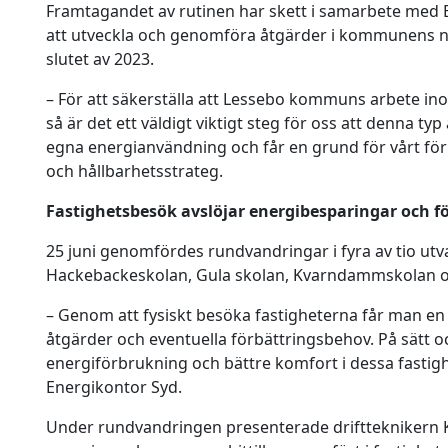
Framtagandet av rutinen har skett i samarbete med 
att utveckla och genomföra åtgärder i kommunens ny
slutet av 2023.
– För att säkerställa att Lessebo kommuns arbete ino
så är det ett väldigt viktigt steg för oss att denna typ
egna energianvändning och får en grund för vårt förb
och hållbarhetsstrateg.
Fastighetsbesök avslöjar energibesparingar och f
25 juni genomfördes rundvandringar i fyra av tio ut
Hackebackeskolan, Gula skolan, Kvarndammskolan o
– Genom att fysiskt besöka fastigheterna får man en 
åtgärder och eventuella förbättringsbehov. På sätt oc
energiförbrukning och bättre komfort i dessa fastigh
Energikontor Syd.
Under rundvandringen presenterade driftteknikern K