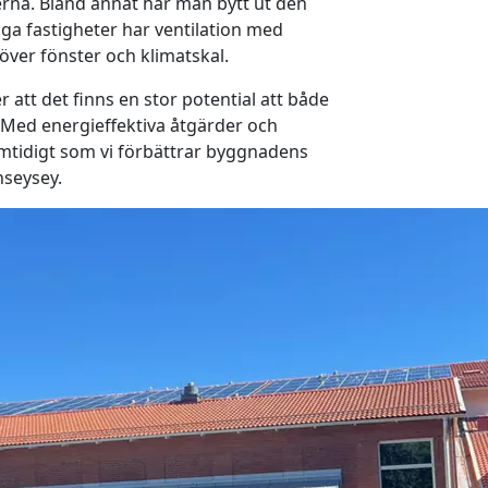
rna. Bland annat har man bytt ut den
iga fastigheter har ventilation med
 över fönster och klimatskal.
er att det finns en stor potential att både
 Med energieffektiva åtgärder och
mtidigt som vi förbättrar byggnadens
nseysey.