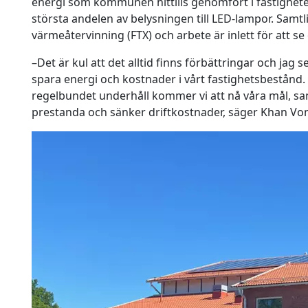
energi som kommunen hittills genomfört i fastighete
största andelen av belysningen till LED-lampor. Samtl
värmeåtervinning (FTX) och arbete är inlett för att se
–Det är kul att det alltid finns förbättringar och jag s
spara energi och kostnader i vårt fastighetsbestånd.
regelbundet underhåll kommer vi att nå våra mål, sa
prestanda och sänker driftkostnader, säger Khan Vo