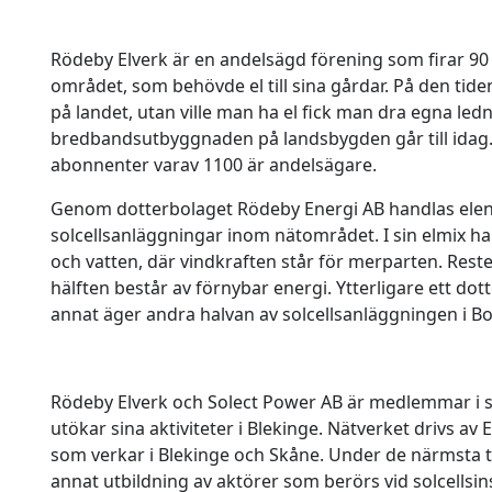
Rödeby Elverk är en andelsägd förening som firar 90 
området, som behövde el till sina gårdar. På den tiden 
på landet, utan ville man ha el fick man dra egna le
bredbandsutbyggnaden på landsbygden går till idag. 
abonnenter varav 1100 är andelsägare.
Genom dotterbolaget Rödeby Energi AB handlas elen.
solcellsanläggningar inom nätområdet. I sin elmix ha
och vatten, där vindkraften står för merparten. Reste
hälften består av förnybar energi. Ytterligare ett do
annat äger andra halvan av solcellsanläggningen i Bo
Rödeby Elverk och Solect Power AB är medlemmar i 
utökar sina aktiviteter i Blekinge. Nätverket drivs av
som verkar i Blekinge och Skåne. Under de närmsta tr
annat utbildning av aktörer som berörs vid solcellsins