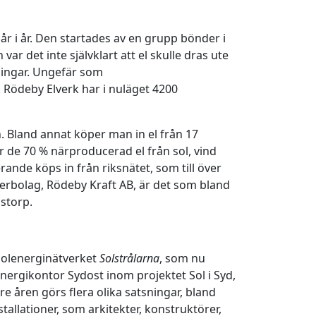
år i år. Den startades av en grupp bönder i
var det inte självklart att el skulle dras ute
dningar. Ungefär som
Rödeby Elverk har i nuläget 4200
 Bland annat köper man in el från 17
r de 70 % närproducerad el från sol, vind
rande köps in från riksnätet, som till över
tterbolag, Rödeby Kraft AB, är det som bland
storp.
solenerginätverket
Solstrålarna
, som nu
 Energikontor Sydost inom projektet Sol i Syd,
e åren görs flera olika satsningar, bland
tallationer, som arkitekter, konstruktörer,