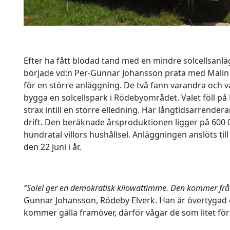
Efter ha fått blodad tand med en mindre solcellsanläg
började vd:n Per-Gunnar Johansson prata med Malin
för en större anläggning. De två fann varandra och var
bygga en solcellspark i Rödebyområdet. Valet föll på
strax intill en större elledning. Här långtidsarrendera
drift. Den beräknade årsproduktionen ligger på 600 
hundratal villors hushållsel. Anläggningen anslöts till 
den 22 juni i år.
”Solel ger en demokratisk kilowattimme. Den kommer frå
Gunnar Johansson, Rödeby Elverk. Han är övertygad 
kommer gälla framöver, därför vågar de som litet för