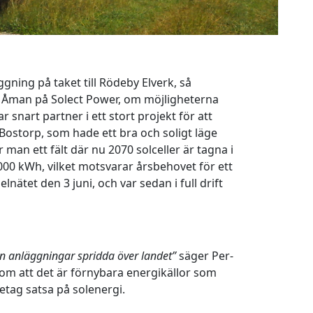
gning på taket till Rödeby Elverk, så
 Åman på Solect Power, om möjligheterna
 snart partner i ett stort projekt för att
 Bostorp, som hade ett bra och soligt läge
r man ett fält där nu 2070 solceller är tagna i
000 kWh, vilket motsvarar årsbehovet för ett
elnätet den 3 juni, och var sedan i full drift
n anläggningar spridda över landet”
säger Per-
om att det är förnybara energikällor som
etag satsa på solenergi.