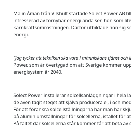
Malin Åman från Vilshult startade Solect Power AB t
intresserad av förnybar energi ända sen hon som lit
kärnkraftsomröstningen. Därför utbildade hon sig sena
energi.
”Jag tycker att tekniken ska vara i människans tjänst och i
Power, som är övertygad om att Sverige kommer uppn
energisystem år 2040.
Solect Power installerar solcellsanläggningar i hela 
de även tagit steget att själva producera el, i och m
För att förankra solcellställningarna har man har skju
på aluminiumställningar för solcellerna, istället för
På fältet där solcellerna står kommer får att beta av 