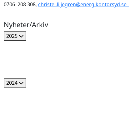
0706–208 308,
christel.liljegren@energikontorsyd.se
Nyheter/Arkiv
2025
2024