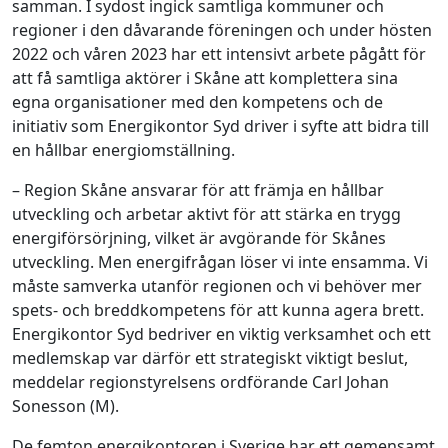
samman. I sydost ingick samtliga kommuner och
regioner i den dåvarande föreningen och under hösten
2022 och våren 2023 har ett intensivt arbete pågått för
att få samtliga aktörer i Skåne att komplettera sina
egna organisationer med den kompetens och de
initiativ som Energikontor Syd driver i syfte att bidra till
en hållbar energiomställning.
– Region Skåne ansvarar för att främja en hållbar
utveckling och arbetar aktivt för att stärka en trygg
energiförsörjning, vilket är avgörande för Skånes
utveckling. Men energifrågan löser vi inte ensamma. Vi
måste samverka utanför regionen och vi behöver mer
spets- och breddkompetens för att kunna agera brett.
Energikontor Syd bedriver en viktig verksamhet och ett
medlemskap var därför ett strategiskt viktigt beslut,
meddelar regionstyrelsens ordförande Carl Johan
Sonesson (M).
De femton energikontoren i Sverige har ett gemensamt