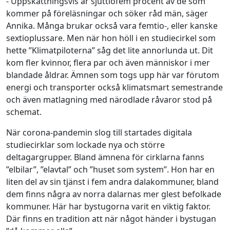
- Uppskattningsvis är sjuttiofem procent av de som
kommer på föreläsningar och söker råd män, säger
Annika. Många brukar också vara femtio-, eller kanske
sextioplussare. Men när hon höll i en studiecirkel som
hette ”Klimatpiloterna” såg det lite annorlunda ut. Dit
kom fler kvinnor, flera par och även människor i mer
blandade åldrar. Ämnen som togs upp här var förutom
energi och transporter också klimatsmart semestrande
och även matlagning med närodlade råvaror stod på
schemat.
När corona-pandemin slog till startades digitala
studiecirklar som lockade nya och större
deltagargrupper. Bland ämnena för cirklarna fanns
”elbilar”, ”elavtal” och ”huset som system”. Hon har en
liten del av sin tjänst i fem andra dalakommuner, bland
dem finns några av norra dalarnas mer glest befolkade
kommuner. Här har bystugorna varit en viktig faktor.
Där finns en tradition att när något händer i bystugan