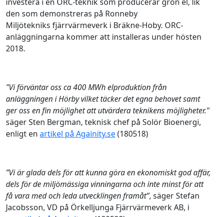
investera i en ORC-teknik som producerar grön el, lik
den som demonstreras på Ronneby
Miljötekniks fjärrvärmeverk i Bräkne-Hoby. ORC-
anläggningarna kommer att installeras under hösten
2018.
"Vi förväntar oss ca 400 MWh elproduktion från
anläggningen i Hörby vilket täcker det egna behovet samt
ger oss en fin möjlighet att utvärdera teknikens möjligheter."
säger Sten Bergman, teknisk chef på Solör Bioenergi,
enligt en
artikel på Againity.se
(180518)
”Vi är glada dels för att kunna göra en ekonomiskt god affär,
dels för de miljömässiga vinningarna och inte minst för att
få vara med och leda utvecklingen framåt”
, säger Stefan
Jacobsson, VD på Örkelljunga Fjärrvärmeverk AB, i