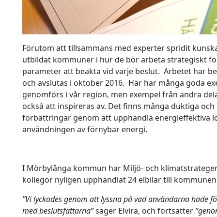
Förutom att tillsammans med experter spridit kuns
utbildat kommuner i hur de bör arbeta strategiskt för
parameter att beakta vid varje beslut. Arbetet har be
och avslutas i oktober 2016. Här har många goda ex
genomförs i vår region, men exempel från andra delar
också att inspireras av. Det finns många duktiga oc
förbättringar genom att upphandla energieffektiva l
användningen av förnybar energi.
I Mörbylånga kommun har Miljö- och klimatstrategen
kollegor nyligen upphandlat 24 elbilar till kommunens
”Vi lyckades genom att lyssna på vad användarna hade fö
med beslutsfattarna”
säger Elvira, och fortsätter
”genom