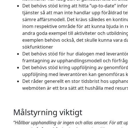
Det behövs stöd kring att hitta ”up-to-date” info
tjänster så att man inte handlar upp föråldrad te
sämre affärsmodell. Det krävs således en konti
inom respektive område för att kunna bjuda in re
andra goda exempel till aktiviteter och utbildning
exemplen behövs också, det skulle kunna vara da
sökfunktioner
Det behövs stöd för hur dialogen med leverantör
framtagning av upphandlingsmodell och förfråg
Det behövs stöd kring uppföljning av genomför
uppföljning med leverantören kan genomföras k
Det råder generellt en stor tidsbrist hos upphand
webmöten är ett bra sätt att hushålla med resurs
Målstyrning viktigt
”Hållbar upphandling är ingen och allas ansvar. För att u