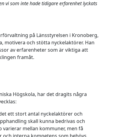
n vi som inte hade tidigare erfarenhet lyckats
rförvaltning på Länsstyrelsen i Kronoberg,
lda, motivera och stötta nyckelaktörer. Han
sor av erfarenheter som är viktiga att
cklingen framåt.
kniska Högskola, har det dragits några
vecklas:
det ett stort antal nyckelaktörer och
pphandling skall kunna bedrivas och
ap varierar mellan kommuner, men få
r och interna kompetens som behövs.