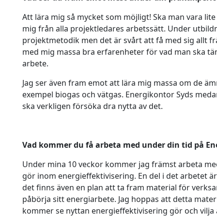
Att lära mig så mycket som möjligt! Ska man vara lite
mig från alla projektledares arbetssätt. Under utbildn
projektmetodik men det är svårt att få med sig allt f
med mig massa bra erfarenheter för vad man ska tän
arbete.
Jag ser även fram emot att lära mig massa om de ämnen 
exempel biogas och vätgas. Energikontor Syds medar
ska verkligen försöka dra nytta av det.
Vad kommer du få arbeta med under din tid på En
Under mina 10 veckor kommer jag främst arbeta med
gör inom energieffektivisering. En del i det arbetet ä
det finns även en plan att ta fram material för verks
påbörja sitt energiarbete. Jag hoppas att detta mater
kommer se nyttan energieffektivisering gör och vilja