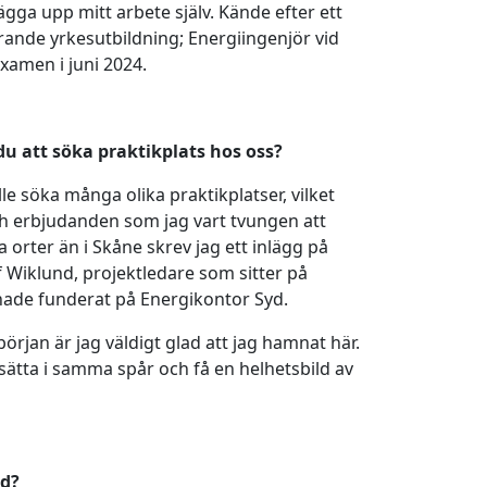
lägga upp mitt arbete själv. Kände efter ett
arande yrkesutbildning; Energiingenjör vid
examen i juni 2024.
du att söka praktikplats hos oss?
 söka många olika praktikplatser, vilket
och erbjudanden som jag vart tvungen att
a orter än i Skåne skrev jag ett inlägg på
 Wiklund, projektledare som sitter på
hade funderat på Energikontor Syd.
början är jag väldigt glad att jag hamnat här.
tsätta i samma spår och få en helhetsbild av
iod?