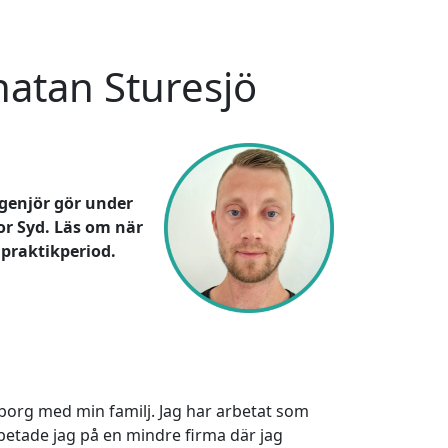
natan Sturesjö
ngenjör gör under
or Syd. Läs om när
 praktikperiod.
gborg med min familj. Jag har arbetat som
betade jag på en mindre firma där jag