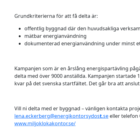
Grundkriterierna för att få delta är:
offentlig byggnad där den huvudsakliga verksam
mätbar energianvändning
dokumenterad energianvändning under minst ett 
Kampanjen som är en årslång energispartävling pågår
delta med över 9000 anställda. Kampanjen startade 1
kvar på det svenska startfältet. Det går bra att anslu
Vill ni delta med er byggnad – vänligen kontakta pro
lena.eckerberg@energikontorsydos
t
.se
eller telefon
www.miljoklokakontor.se/