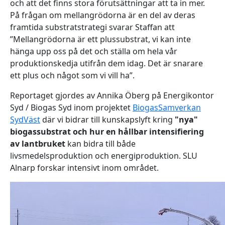
och att det finns stora förutsättningar att ta in mer.
På frågan om mellangrödorna är en del av deras
framtida substratstrategi svarar Staffan att
”Mellangrödorna är ett plussubstrat, vi kan inte
hänga upp oss på det och ställa om hela vår
produktionskedja utifrån dem idag. Det är snarare
ett plus och något som vi vill ha”.
Reportaget gjordes av Annika Öberg på Energikontor
Syd / Biogas Syd inom projektet
BiogasSamverkan
SydVäst
där vi bidrar till kunskapslyft kring
"nya"
biogassubstrat och hur en hållbar intensifiering
av lantbruket
kan bidra till både
livsmedelsproduktion och energiproduktion. SLU
Alnarp forskar intensivt inom området.