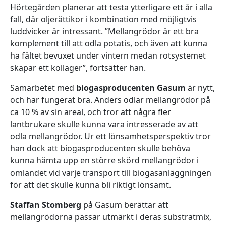
Hörtegården planerar att testa ytterligare ett år i alla
fall, där oljerättikor i kombination med möjligtvis
luddvicker är intressant. ”Mellangrödor är ett bra
komplement till att odla potatis, och även att kunna
ha fältet bevuxet under vintern medan rotsystemet
skapar ett kollager”, fortsätter han.
Samarbetet med
biogasproducenten Gasum
är nytt,
och har fungerat bra. Anders odlar mellangrödor på
ca 10 % av sin areal, och tror att några fler
lantbrukare skulle kunna vara intresserade av att
odla mellangrödor. Ur ett lönsamhetsperspektiv tror
han dock att biogasproducenten skulle behöva
kunna hämta upp en större skörd mellangrödor i
omlandet vid varje transport till biogasanläggningen
för att det skulle kunna bli riktigt lönsamt.
Staffan Stomberg
på Gasum berättar att
mellangrödorna passar utmärkt i deras substratmix,