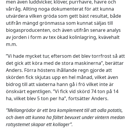
men även luddvicker, klöver, purrhavre, havre och
vårråg. Allting noga dokumenterat för att kunna
utvärdera vilken gröda som gett bäst resultat, både
utifrån mängd grönmassa som kunnat säljas till
biogasproducenten, och även utifrån senare analys
av jorden i form av tex ökad kolinlagring, kvävehalt
m.m.
”Vi hade mycket tur, eftersom det blev torrfrost så att
det gick att köra med de stora maskinerna”, berättar
Anders. Förra höstens ihållande regn gjorde att
skörden fick skjutas upp en hel månad, vilket även
bidrog till att växterna hann gå i frö vilket inte är
önskvärt egentligen. ”Vi fick vid skörd 74 ton på 14
ha, vilket blev 5 ton per ha”, fortsätter Anders.
”Mellangrödor är ett bra komplement till att odla potatis,
och även att kunna ha fältet bevuxet under vintern medan
rotsystemet skapar ett kollager”.