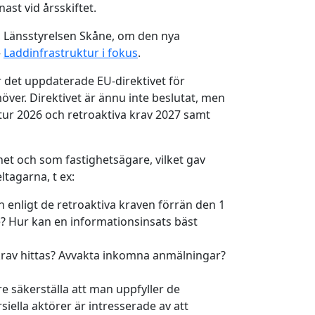
ast vid årsskiftet.
, Länsstyrelsen Skåne, om den nya
–
Laddinfrastruktur i fokus
.
 det uppdaterade EU-direktivet för
er. Direktivet är ännu inte beslutat, men
tur 2026 och retroaktiva krav 2027 samt
et och som fastighetsägare, vilket gav
ltagarna, t ex:
enligt de retroaktiva kraven förrän den 1
 Hur kan en informationsinsats bäst
krav hittas? Avvakta inkomna anmälningar?
 säkerställa att man uppfyller de
iella aktörer är intresserade av att