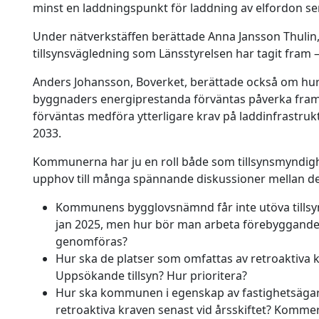
minst en laddningspunkt för laddning av elfordon sen
Under nätverkstäffen berättade Anna Jansson Thulin
tillsynsvägledning som Länsstyrelsen har tagit fram 
Anders Johansson, Boverket, berättade också om hur
byggnaders energiprestanda förväntas påverka framöv
förväntas medföra ytterligare krav på laddinfrastruk
2033.
Kommunerna har ju en roll både som tillsynsmyndigh
upphov till många spännande diskussioner mellan de
Kommunens bygglovsnämnd får inte utöva tillsyn 
jan 2025, men hur bör man arbeta förebyggande?
genomföras?
Hur ska de platser som omfattas av retroaktiva 
Uppsökande tillsyn? Hur prioritera?
Hur ska kommunen i egenskap av fastighetsägare
retroaktiva kraven senast vid årsskiftet? Kommers