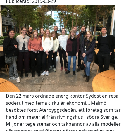
Publicerad: 2019-03-29
Den 22 mars ordnade energikontor Sydost en resa
söderut med tema cirkulär ekonomi. I Malmö
besöktes först Återbyggsdepån, ett företag som tar
hand om material från rivningshus i södra Sverige.
Miljoner tegelstenar och takpannor av alla modeller
tillsammans med fönster, dörrar och mycket mer