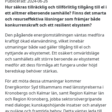
Publicerad: 2024-06-26
Hur säkras tillräcklig och tillförlitlig tillgång till el i
ett alltmer elberoende samhälle? Finns det smarta
och resurseffektiva lösningar som främjar både
konkurrenskraft och ett resilient elsystem?
Den pågående energiomställningen väntas medföra
kraftigt ökad elanvändning, vilket innebär
utmaningar både vad gäller tillgång till el och
nyttjande av elsystemet. Ett osäkert omvärldsläge
och samhällets allt större beroende av elsystemet
medför att dess förmåga att fungera under höjd
beredskap behöver stärkas.
För att möta dessa utmaningar kommer
Energikontor Syd tillsammans med länsstyrelserna i
Kronobergs och Kalmar län, samt Region Kalmar län
och Region Kronoberg, jobba sektorsövergripande
med dialoger, kunskapshöjande insatser och analyser
av nuläge och framtida behov. Detta väntas leda till