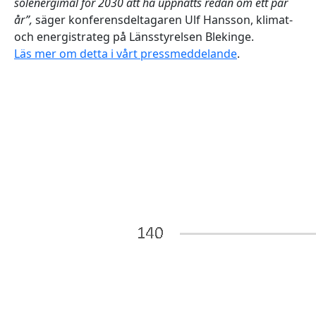
solenergimål för 2030 att ha uppnåtts redan om ett par
år”
,
säger konferensdeltagaren Ulf Hansson, klimat-
och energistrateg på Länsstyrelsen Blekinge.
Läs mer om detta i vårt pressmeddelande
.