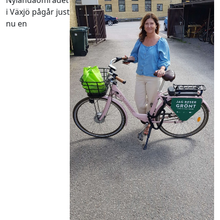
i Växjö pågår just
nu en