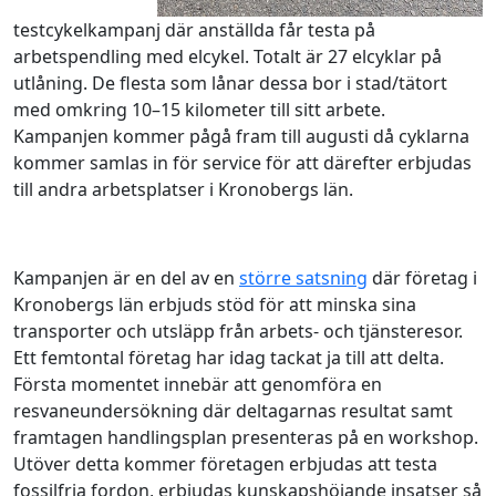
testcykelkampanj där anställda får testa på
arbetspendling med elcykel. Totalt är 27 elcyklar på
utlåning. De flesta som lånar dessa bor i stad/tätort
med omkring 10–15 kilometer till sitt arbete.
Kampanjen kommer pågå fram till augusti då cyklarna
kommer samlas in för service för att därefter erbjudas
till andra arbetsplatser i Kronobergs län.
Kampanjen är en del av en
större satsning
där företag i
Kronobergs län erbjuds stöd för att minska sina
transporter och utsläpp från arbets- och tjänsteresor.
Ett femtontal företag har idag tackat ja till att delta.
Första momentet innebär att genomföra en
resvaneundersökning där deltagarnas resultat samt
framtagen handlingsplan presenteras på en workshop.
Utöver detta kommer företagen erbjudas att testa
fossilfria fordon, erbjudas kunskapshöjande insatser så