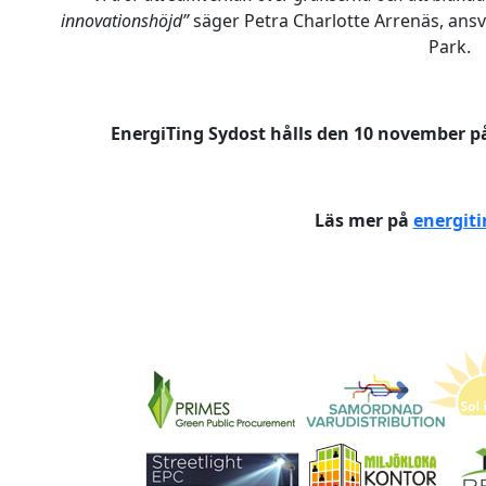
innovationshöjd”
säger Petra Charlotte Arrenäs, ans
Park.
EnergiTing Sydost hålls den 10 november p
Läs mer på
energiti