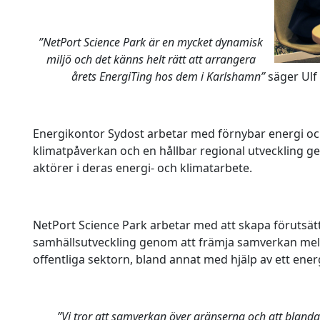
”NetPort Science Park är en mycket dynamisk
miljö och det känns helt rätt att arrangera
årets EnergiTing hos dem i Karlshamn”
säger Ulf
Energikontor Sydost arbetar med förnybar energi och
klimatpåverkan och en hållbar regional utveckling ge
aktörer i deras energi- och klimatarbete.
NetPort Science Park arbetar med att skapa förutsätt
samhällsutveckling genom att främja samverkan mell
offentliga sektorn, bland annat med hjälp av ett energ
”Vi tror att samverkan över gränserna och att blanda 