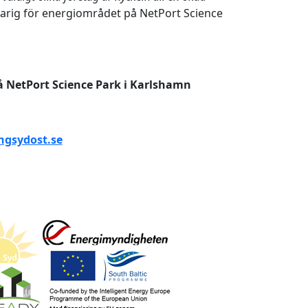
varig för energiområdet på NetPort Science
å NetPort Science Park i Karlshamn
ngsydost.se