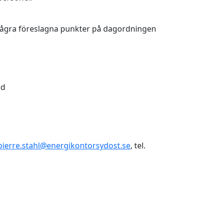
Några föreslagna punkter på dagordningen
ad
pierre.stahl@energikontorsydost.se
, tel.