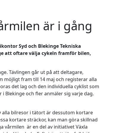
årmilen är i gång
ikontor Syd och Blekinge Tekniska
e att oftare välja cykeln framför bilen,
ge. Tävlingen går ut på att deltagare,
m möjligt fram till 14 maj och registerar alla
koras det lag och den individuella cyklist som
er i Blekinge och fler anmäler sig varje dag.
v alla bilresor i tätort är dessutom kortare
essa kortare sträckor, kan man göra skillnad
a vårmilen är en del av initiativet Växla