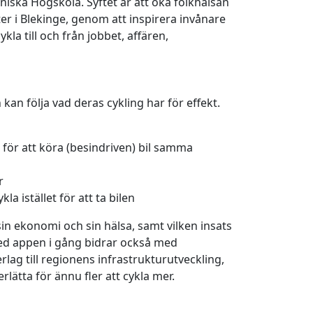
iska Högskola. Syftet är att öka folkhälsan
r i Blekinge, genom att inspirera invånare
ykla till och från jobbet, affären,
 kan följa vad deras cykling har för effekt.
t för att köra (besindriven) bil samma
r
a istället för att ta bilen
in ekonomi och sin hälsa, samt vilken insats
med appen i gång bidrar också med
lag till regionens infrastrukturutveckling,
rlätta för ännu fler att cykla mer.