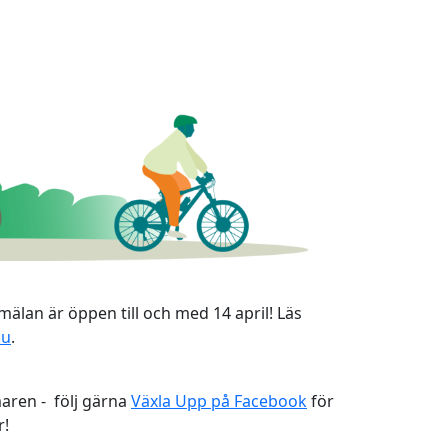
mälan är öppen till och med 14 april! Läs
nu
.
aren - följ gärna
Växla Upp på Facebook
för
r!