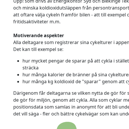
Upp! som drivs av Energikontor Syd och Blekinge Tekn
och minska koldioxidutsläppen från persontransporte
att oftare välja cykeln framför bilen - att till exempel c
fritidsaktiviteter m.m.
Motiverande aspekter
Alla deltagare som registrerar sina cykelturer i appen
Det kan till exempel se:
hur mycket pengar de sparar på att cykla i ställe
sträcka
hur många kalorier de bränner på sina cykelture
hur många kg koldioxid de "sparar" genom att cykl
Därigenom får deltagarna se vilken nytta de gör för s
de gör för miljön, genom att cykla. Alla som cyklar 
positionsdata som samlas in anonymt för att bli under
det vill säga - fler och bättre cykelvägar som kan unde