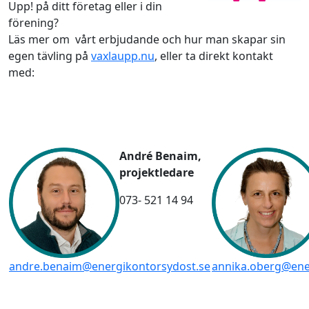
Upp! på ditt företag eller i din
förening?
Läs mer om vårt erbjudande och hur man skapar sin
egen tävling på
vaxlaupp.nu
, eller ta direkt kontakt
med:
André Benaim,
projektledare
073- 521 14 94
andre.benaim@energikontorsydost.se
annika.oberg@ene