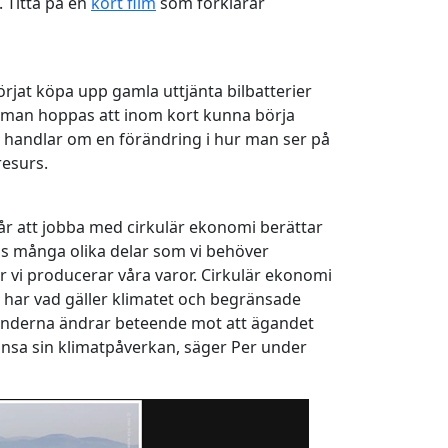
. Titta på en
kort film
som förklarar
örjat köpa upp gamla uttjänta bilbatterier
är man hoppas att inom kort kunna börja
t handlar om en förändring i hur man ser på
resurs.
 år att jobba med cirkulär ekonomi berättar
inns många olika delar som vi behöver
 vi producerar våra varor. Cirkulär ekonomi
i har vad gäller klimatet och begränsade
t kunderna ändrar beteende mot att ägandet
egränsa sin klimatpåverkan, säger Per under