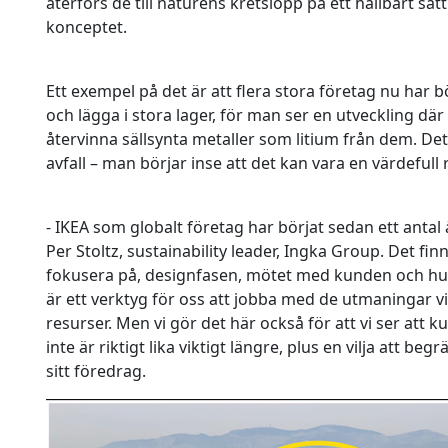
återförs de till naturens kretslopp på ett hållbart sätt
konceptet.
Ett exempel på det är att flera stora företag nu har b
och lägga i stora lager, för man ser en utveckling d
återvinna sällsynta metaller som litium från dem. De
avfall – man börjar inse att det kan vara en värdefull 
- IKEA som globalt företag har börjat sedan ett antal
Per Stoltz, sustainability leader, Ingka Group. Det f
fokusera på, designfasen, mötet med kunden och hur
är ett verktyg för oss att jobba med de utmaningar v
resurser. Men vi gör det här också för att vi ser at
inte är riktigt lika viktigt längre, plus en vilja att b
sitt föredrag.