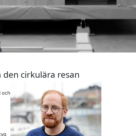
 den cirkulära resan
l och
tyg