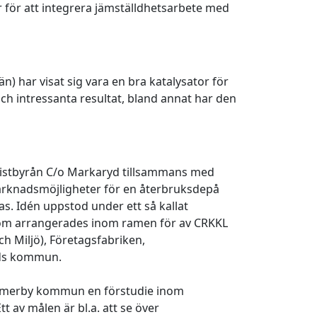
er för att integrera jämställdhetsarbete med
) har visat sig vara en bra katalysator för
h intressanta resultat, bland annat har den
uristbyrån C/o Markaryd tillsammans med
arknadsmöjligheter för en återbruksdepå
as. Idén uppstod under ett så kallat
som arrangerades inom ramen för av CRKKL
h Miljö), Företagsfabriken,
ryds kommun.
merby kommun en förstudie inom
t av målen är bl.a. att se över