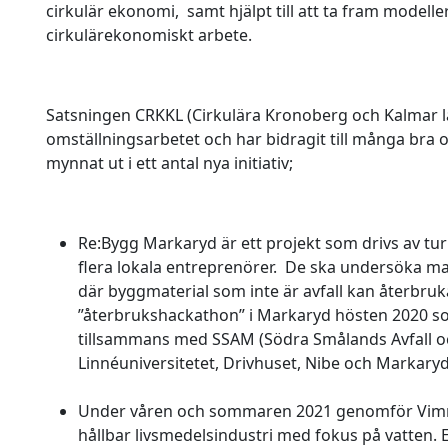
cirkulär ekonomi, samt hjälpt till att ta fram modell
cirkulärekonomiskt arbete.
Satsningen CRKKL (Cirkulära Kronoberg och Kalmar län
omställningsarbetet och har bidragit till
många bra oc
mynnat ut i ett antal nya initiativ;
Re:Bygg Markaryd är ett projekt som drivs av t
flera lokala entreprenörer. De ska undersöka m
där byggmaterial som inte är avfall kan återbruk
”återbrukshackathon” i Markaryd hösten 2020 
tillsammans med SSAM (Södra Smålands Avfall oc
Linnéuniversitetet, Drivhuset, Nibe och Marka
Under våren och sommaren 2021 genomför Vim
hållbar livsmedelsindustri med fokus på vatten. Et