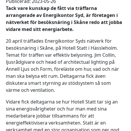
Publicerad: 2023-05-26
Tack vare kunskap de fått via träffarna
arrangerade av Energikontor Syd, är företagen i
nätverket för besöksnäring i Skåne redo att jobba
vidare med sitt energiarbete.
20 april träffades Energikontor Syds nätverk för
besöksnäring i Skåne, på Hotell Statt i Hässleholm.
Temat för träffen var effektiv belysning. Jim Collin,
ljusrådgivare och head of architectual lighting på
Annell Ljus och Form
, föreläste om hur, vad och när
man ska belysa ett rum. Deltagarna fick även
diskutera smart styrning av stödsystem så som
värme och ventilation.
Vidare fick deltagarna se hur Hotell Statt tar sig an
sina energisvårigheter och hur man med sina
medarbetare jobbar tillsammans för att
energieffektivisera verksamheten.
Statt är en
verksamhet med en stor organisation som ger god