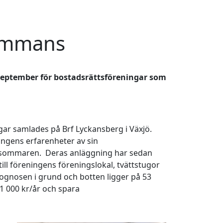
lsammans
0 september för bostadsrättsföreningar som
ngar samlades på Brf Lyckansberg i Växjö.
ngens erfarenheter av sin
an sommaren. Deras anläggning har sedan
ill föreningens föreningslokal, tvättstugor
rognosen i grund och botten ligger på 53
1 000 kr/år och spara